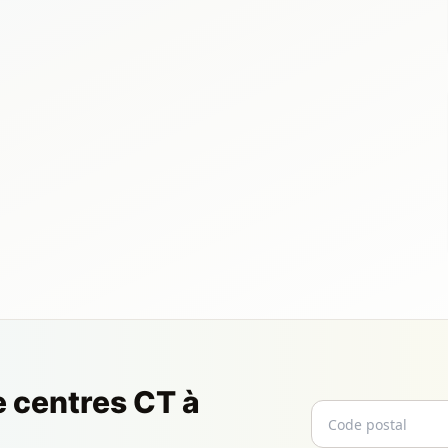
e centres CT à
Code postal
Email