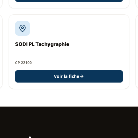
SODI PL Tachygraphie
CP 22100
Voir la fiche