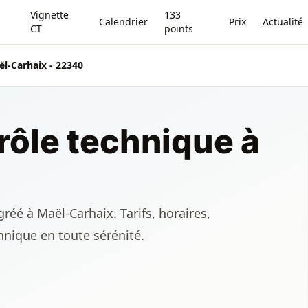
Vignette
133
Calendrier
Prix
Actualité
CT
points
l-Carhaix - 22340
rôle technique à
réé à Maël-Carhaix. Tarifs, horaires,
chnique en toute sérénité.