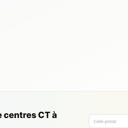
e centres CT à
Code postal
Email