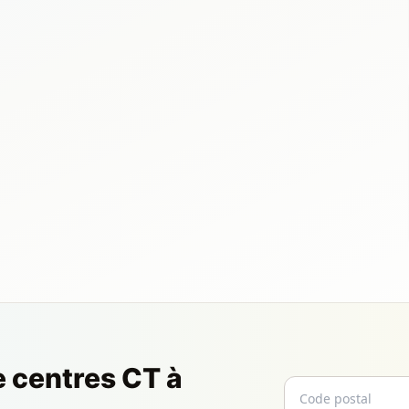
e centres CT à
Code postal
Email