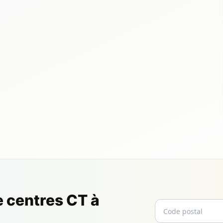
e centres CT à
Code postal
Email