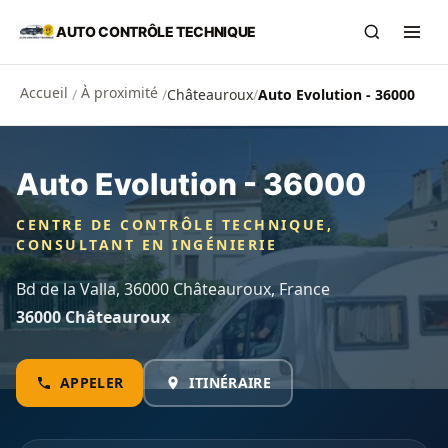
Aller au contenu principal
AUTO CONTRÔLE TECHNIQUE
Recherch
Ouvr
Accueil
À proximité
/
/
Châteauroux
/
Auto Evolution - 36000
Auto Evolution - 36000
CENTRE DE CONTRÔLE TECHNIQUE,
CONSULTANT EN INGÉNIERIE
Bd de la Valla, 36000 Châteauroux, France
36000 Châteauroux
APPELER
ITINÉRAIRE