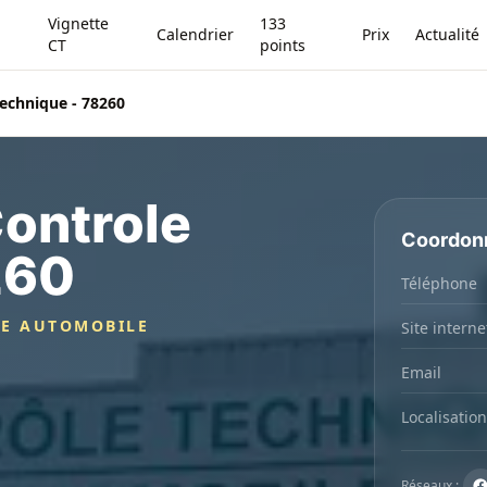
Vignette
133
Calendrier
Prix
Actualité
CT
points
echnique - 78260
ontrole
Coordon
260
Téléphone
GE AUTOMOBILE
Site interne
Email
Localisation
Réseaux :