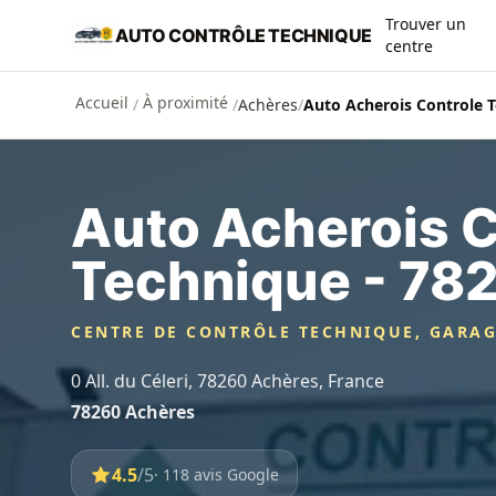
Aller au contenu principal
Trouver un
AUTO CONTRÔLE TECHNIQUE
centre
Accueil
À proximité
/
/
Achères
/
Auto Acherois Controle T
Auto Acherois C
Technique - 78
CENTRE DE CONTRÔLE TECHNIQUE, GARA
0 All. du Céleri, 78260 Achères, France
78260 Achères
4.5
/5
· 118 avis Google