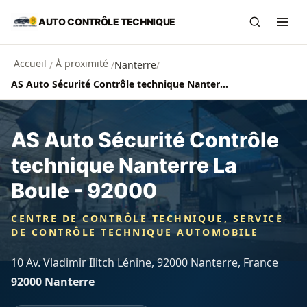
Aller au contenu principal
AUTO CONTRÔLE TECHNIQUE
Recherch
Ouvr
Accueil
À proximité
/
/
Nanterre
/
AS Auto Sécurité Contrôle technique Nanterre La Boule - 92000
AS Auto Sécurité Contrôle
technique Nanterre La
Boule - 92000
CENTRE DE CONTRÔLE TECHNIQUE, SERVICE
DE CONTRÔLE TECHNIQUE AUTOMOBILE
10 Av. Vladimir Ilitch Lénine, 92000 Nanterre, France
92000 Nanterre