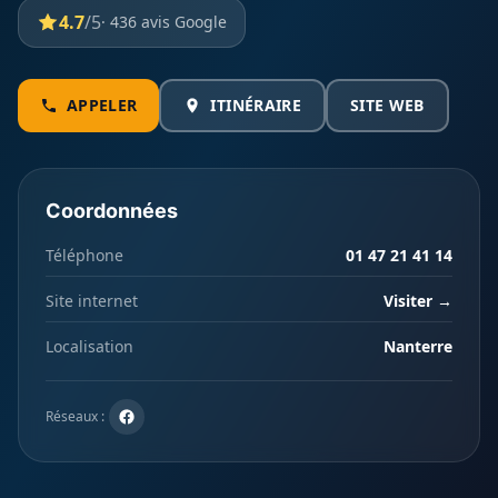
4.7
/5
· 436 avis Google
APPELER
ITINÉRAIRE
SITE WEB
Coordonnées
Téléphone
01 47 21 41 14
Site internet
Visiter →
Localisation
Nanterre
Réseaux :