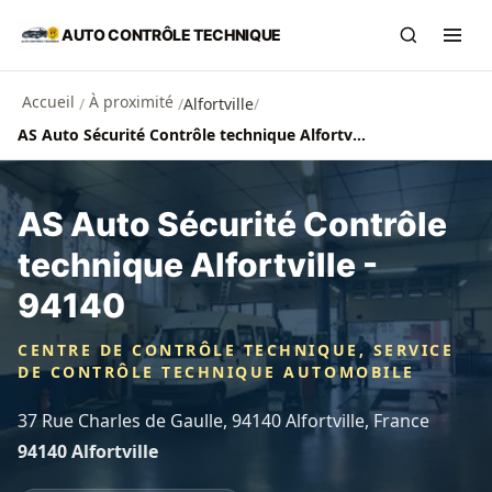
Aller au contenu principal
AUTO CONTRÔLE TECHNIQUE
Recherch
Ouvr
Accueil
À proximité
/
/
Alfortville
/
AS Auto Sécurité Contrôle technique Alfortville - 94140
AS Auto Sécurité Contrôle
technique Alfortville -
94140
CENTRE DE CONTRÔLE TECHNIQUE, SERVICE
DE CONTRÔLE TECHNIQUE AUTOMOBILE
37 Rue Charles de Gaulle, 94140 Alfortville, France
94140 Alfortville