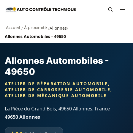
Aller au contenu principal
AUTO CONTRÔLE TECHNIQUE
Recherch
Ouvr
Accueil
À proximité
/
/
Allonnes
/
Allonnes Automobiles - 49650
Allonnes Automobiles -
49650
ATELIER DE RÉPARATION AUTOMOBILE,
ATELIER DE CARROSSERIE AUTOMOBILE,
ATELIER DE MÉCANIQUE AUTOMOBILE
La Pièce du Grand Bois, 49650 Allonnes, France
49650 Allonnes