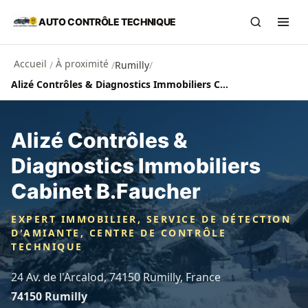
Aller au contenu principal
AUTO CONTRÔLE TECHNIQUE
Recherch
Ouvr
Accueil
À proximité
/
/
Rumilly
/
Alizé Contrôles & Diagnostics Immobiliers Cabinet B.Faucher
Alizé Contrôles &
Diagnostics Immobiliers
Cabinet B.Faucher
EXPERT IMMOBILIER, SERVICE DE DÉTECTION
D'AMIANTE, CENTRE DE CONTRÔLE
TECHNIQUE
24 Av. de l'Arcalod, 74150 Rumilly, France
74150 Rumilly