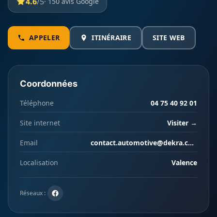
4.6
/5
· 150 avis Google
APPELER
ITINÉRAIRE
SITE WEB
Coordonnées
Téléphone
04 75 40 92 01
Site internet
Visiter →
Email
contact.automotive@dekra.com
Localisation
Valence
Réseaux :