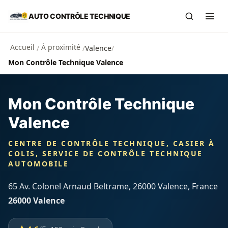
Aller au contenu principal
AUTO CONTRÔLE TECHNIQUE
Recherch
Ouvr
Accueil
À proximité
/
/
Valence
/
Mon Contrôle Technique Valence
Mon Contrôle Technique
Valence
CENTRE DE CONTRÔLE TECHNIQUE, CASIER À
COLIS, SERVICE DE CONTRÔLE TECHNIQUE
AUTOMOBILE
65 Av. Colonel Arnaud Beltrame, 26000 Valence, France
26000 Valence