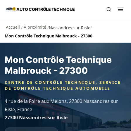
Aller au contenu principal
AUTO CONTRÔLE TECHNIQUE
Recherch
Ouvr
Accueil
À proximité
/
/
Nassandres sur Risle
/
Mon Contrôle Technique Malbrouck - 27300
Mon Contrôle Technique
Malbrouck - 27300
CENTRE DE CONTRÔLE TECHNIQUE, SERVICE
DE CONTRÔLE TECHNIQUE AUTOMOBILE
4 rue de la Foire aux Melons, 27300 Nassandres sur
Risle, France
27300 Nassandres sur Risle