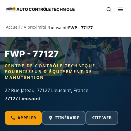
Aller au contenu principal
AUTO CONTRÔLE TECHNIQUE
Recherch
Ouvr
Accueil
À proximité
/
/
Lieusaint
/
FWP - 77127
FWP - 77127
CENTRE DE CONTRÔLE TECHNIQUE,
FOURNISSEUR D'ÉQUIPEMENT DE
MANUTENTION
22 Rue Jateau, 77127 Lieusaint, France
77127 Lieusaint
APPELER
ITINÉRAIRE
SITE WEB