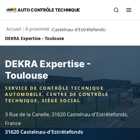
Aller au contenu principal
AUTO CONTRÔLE TECHNIQUE
Recherch
Ouvr
Accueil
À proximité
/
/
Castelnau-d'Estrétefonds
/
DEKRA Expertise - Toulouse
DEKRA Expertise -
Toulouse
SERVICE DE CONTRÔLE TECHNIQUE
AUTOMOBILE, CENTRE DE CONTRÔLE
TECHNIQUE, SIÈGE SOCIAL
3 Rue de la Canelle, 31620 Castelnau-d'Estrétefonds,
France
31620 Castelnau-d'Estrétefonds