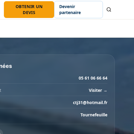
OBTENIR UN
Devenir
Recherche
DEVIS
partenaire
nées
05 61 06 66 64
t
Visiter →
ctj31@hotmail.fr
Tournefeuille