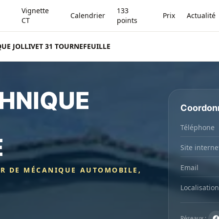
Vignette
133
Calendrier
Prix
Actualité
CT
points
UE JOLLIVET 31 TOURNEFEUILLE
HNIQUE
Coordon
Téléphone
E
Site interne
Email
ER DE MÉCANIQUE AUTOMOBILE,
Localisation
Réseaux :