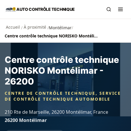
Aller au contenu principal
AUTO CONTRÔLE TECHNIQUE
Recherch
Ouvr
Accueil
À proximité
/
/
Montélimar
/
Centre contrôle technique NORISKO Montélimar - 26200
Centre contrôle technique
NORISKO Montélimar -
26200
CENTRE DE CONTRÔLE TECHNIQUE, SERVICE
DE CONTRÔLE TECHNIQUE AUTOMOBILE
210 Rte de Marseille, 26200 Montélimar, France
26200 Montélimar