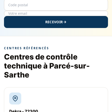
Code postal
Email
RECEVOIR
CENTRES RÉFÉRENCÉS
Centres de contrôle
technique à Parcé-sur-
Sarthe
Dekra - 72300