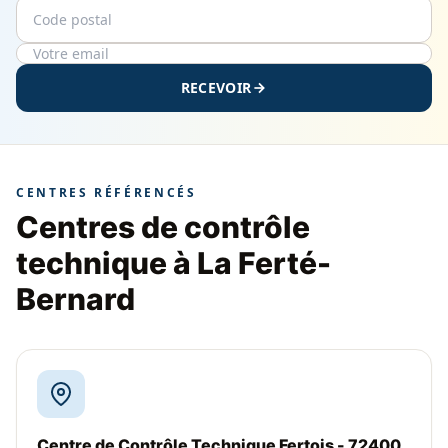
Code postal
Email
RECEVOIR
CENTRES RÉFÉRENCÉS
Centres de contrôle
technique à La Ferté-
Bernard
Centre de Contrôle Technique Fertois - 72400