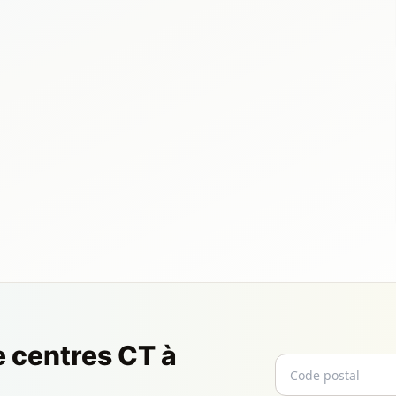
e centres CT à
Code postal
Email