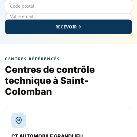
Code postal
Email
RECEVOIR
CENTRES RÉFÉRENCÉS
Centres de contrôle
technique à Saint-
Colomban
CT AUTOMOBILE GRANDLIEU