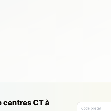
e centres CT à
Code postal
Email