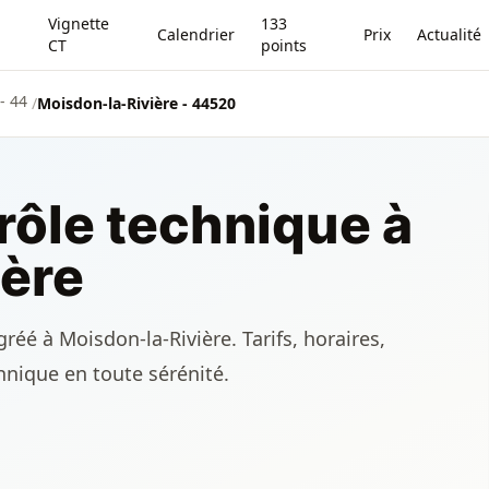
Vignette
133
Calendrier
Prix
Actualité
CT
points
- 44
/
Moisdon-la-Rivière - 44520
rôle technique à
ière
réé à Moisdon-la-Rivière. Tarifs, horaires,
chnique en toute sérénité.