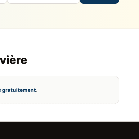
vière
s gratuitement
.