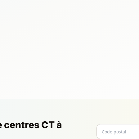
e centres CT à
Code postal
Email