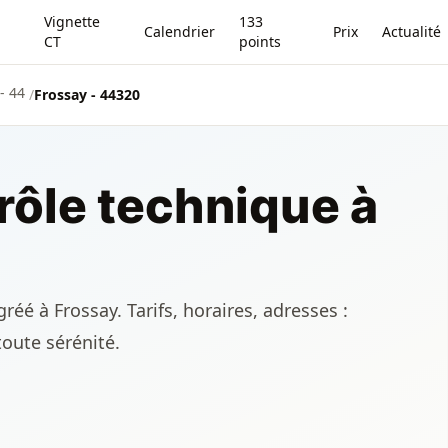
Vignette
133
Calendrier
Prix
Actualité
CT
points
- 44
/
Frossay - 44320
rôle technique à
éé à Frossay. Tarifs, horaires, adresses :
toute sérénité.