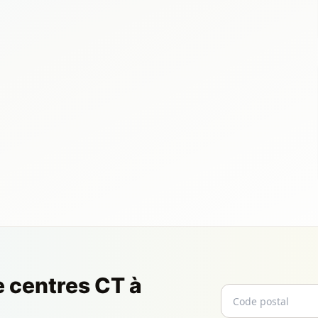
e centres CT à
Code postal
Email