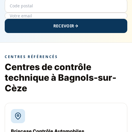
Code postal
Email
RECEVOIR
CENTRES RÉFÉRENCÉS
Centres de contrôle
technique à Bagnols-sur-
Cèze
Briscese Contrôle Automobiles