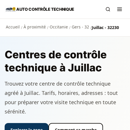
Aller au contenu principal
AUTO CONTRÔLE TECHNIQUE
Recherch
Ouvr
Accueil
À proximité
Occitanie
Gers - 32
/
/
/
/
Juillac - 32230
Centres de contrôle
technique à Juillac
Trouvez votre centre de contrôle technique
agréé à Juillac. Tarifs, horaires, adresses : tout
pour préparer votre visite technique en toute
sérénité.
Explorer la zone
Comment ça marche