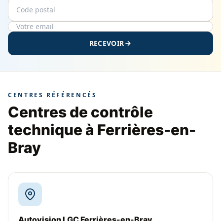
Code postal
Email
RECEVOIR
CENTRES RÉFÉRENCÉS
Centres de contrôle
technique à Ferrières-en-
Bray
Autovision LGC Ferrières-en-Bray