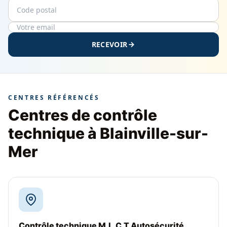
Code postal
Email
RECEVOIR
CENTRES RÉFÉRENCÉS
Centres de contrôle
technique à Blainville-sur-
Mer
Contrôle technique M.L.C.T Autosécurité