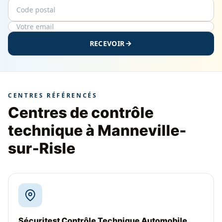
Code postal
Email
RECEVOIR
CENTRES RÉFÉRENCÉS
Centres de contrôle
technique à Manneville-
sur-Risle
Sécuritest Contrôle Technique Automobile