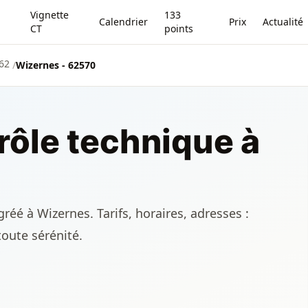
Vignette
133
Calendrier
Prix
Actualité
CT
points
 62
/
Wizernes - 62570
rôle technique à
réé à Wizernes. Tarifs, horaires, adresses :
toute sérénité.