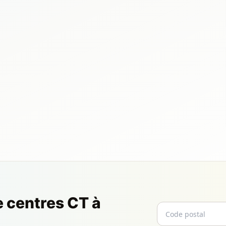
e centres CT à
Code postal
Email