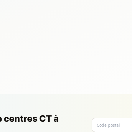
e centres CT à
Code postal
Email