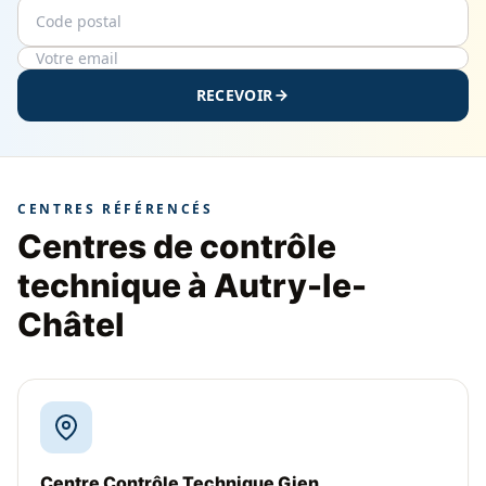
Code postal
Email
RECEVOIR
CENTRES RÉFÉRENCÉS
Centres de contrôle
technique à Autry-le-
Châtel
Centre Contrôle Technique Gien