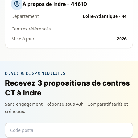
À propos de Indre - 44610
Département
Loire-Atlantique - 44
Centres référencés
…
Mise à jour
2026
DEVIS & DISPONIBILITÉS
Recevez 3 propositions de centres
CT à Indre
Sans engagement · Réponse sous 48h · Comparatif tarifs et
créneaux.
Code postal
Email