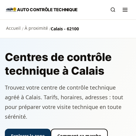
Aller au contenu principal
AUTO CONTRÔLE TECHNIQUE
Recherch
Ouvr
Accueil
À proximité
/
/
Calais - 62100
Centres de contrôle
technique à Calais
Trouvez votre centre de contrôle technique
agréé à Calais. Tarifs, horaires, adresses : tout
pour préparer votre visite technique en toute
sérénité.
Explorer la zone
Comment ça marche