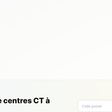
e centres CT à
Code postal
Email