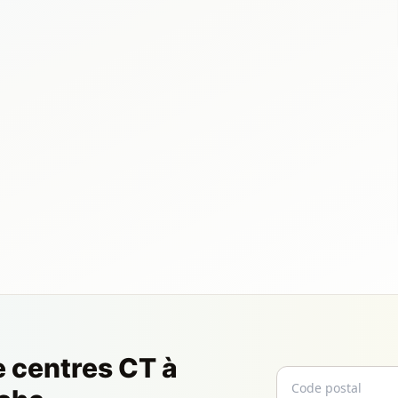
e centres CT à
Code postal
Email