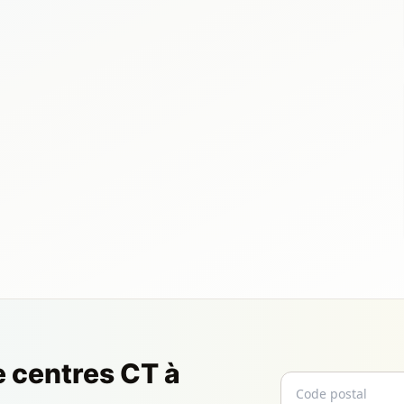
e centres CT à
Code postal
Email