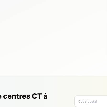
e centres CT à
Code postal
Email