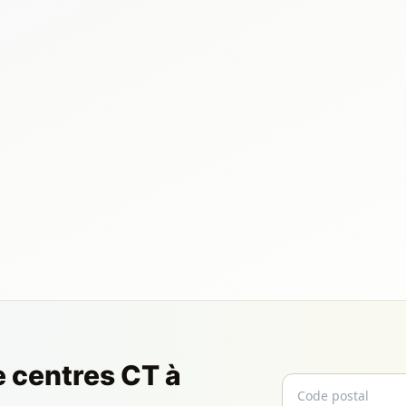
e centres CT à
Code postal
Email