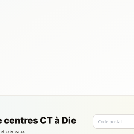
Code postal
Email
 centres CT à Die
 et créneaux.